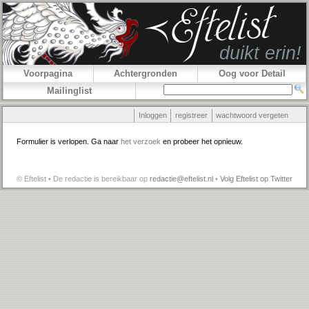
Voorpagina
Achtergronden
Oog voor Detail
Mailinglist
Inloggen
registreer
wachtwoord vergeten
Formulier is verlopen. Ga naar
het verzoek
en probeer het opnieuw.
© Eftelist • De redactie is bereikbaar op
redactie@eftelist.nl
•
Volg Eftelist op Twitter