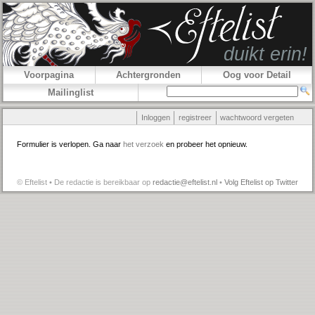
Voorpagina
Achtergronden
Oog voor Detail
Mailinglist
Inloggen
registreer
wachtwoord vergeten
Formulier is verlopen. Ga naar
het verzoek
en probeer het opnieuw.
© Eftelist • De redactie is bereikbaar op
redactie@eftelist.nl
•
Volg Eftelist op Twitter