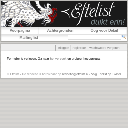
Voorpagina
Achtergronden
Oog voor Detail
Mailinglist
Inloggen
registreer
wachtwoord vergeten
Formulier is verlopen. Ga naar
het verzoek
en probeer het opnieuw.
© Eftelist • De redactie is bereikbaar op
redactie@eftelist.nl
•
Volg Eftelist op Twitter