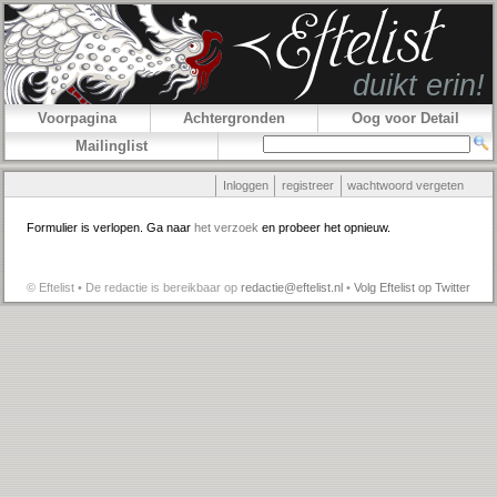
Voorpagina
Achtergronden
Oog voor Detail
Mailinglist
Inloggen
registreer
wachtwoord vergeten
Formulier is verlopen. Ga naar
het verzoek
en probeer het opnieuw.
© Eftelist • De redactie is bereikbaar op
redactie@eftelist.nl
•
Volg Eftelist op Twitter