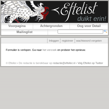
Voorpagina
Achtergronden
Oog voor Detail
Mailinglist
Inloggen
registreer
wachtwoord vergeten
Formulier is verlopen. Ga naar
het verzoek
en probeer het opnieuw.
© Eftelist • De redactie is bereikbaar op
redactie@eftelist.nl
•
Volg Eftelist op Twitter