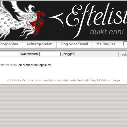
Voorpagina
Achtergronden
Oog voor Detail
Mailinglist
Wachtwoord:
regi
r
het verzoek
en probeer het opnieuw.
© Eftelist • De redactie is bereikbaar op
redactie@eftelist.nl
•
Volg Eftelist op Twitter