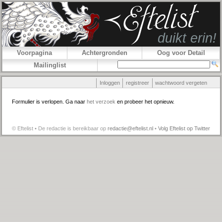
Voorpagina
Achtergronden
Oog voor Detail
Mailinglist
Inloggen
registreer
wachtwoord vergeten
Formulier is verlopen. Ga naar
het verzoek
en probeer het opnieuw.
© Eftelist • De redactie is bereikbaar op
redactie@eftelist.nl
•
Volg Eftelist op Twitter