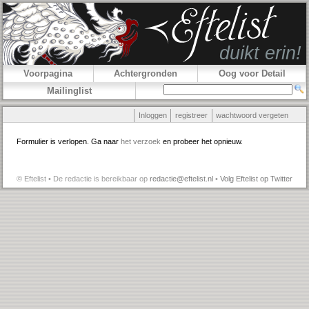
Voorpagina
Achtergronden
Oog voor Detail
Mailinglist
Inloggen
registreer
wachtwoord vergeten
Formulier is verlopen. Ga naar
het verzoek
en probeer het opnieuw.
© Eftelist • De redactie is bereikbaar op
redactie@eftelist.nl
•
Volg Eftelist op Twitter