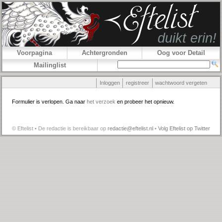
Voorpagina
Achtergronden
Oog voor Detail
Mailinglist
Inloggen
registreer
wachtwoord vergeten
Formulier is verlopen. Ga naar
het verzoek
en probeer het opnieuw.
© Eftelist • De redactie is bereikbaar op
redactie@eftelist.nl
•
Volg Eftelist op Twitter