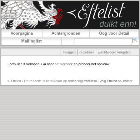
Voorpagina
Achtergronden
Oog voor Detail
Mailinglist
Inloggen
registreer
wachtwoord vergeten
Formulier is verlopen. Ga naar
het verzoek
en probeer het opnieuw.
© Eftelist • De redactie is bereikbaar op
redactie@eftelist.nl
•
Volg Eftelist op Twitter