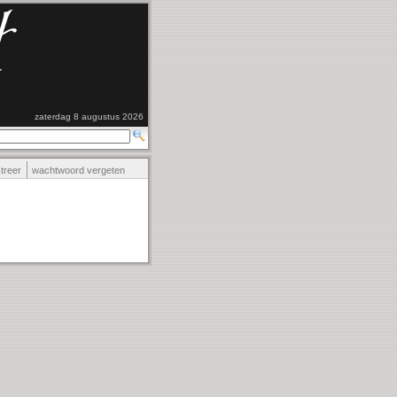
zaterdag 8 augustus 2026
streer
wachtwoord vergeten