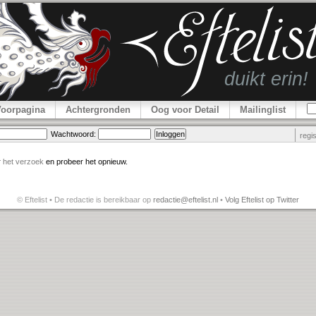
Voorpagina
Achtergronden
Oog voor Detail
Mailinglist
Wachtwoord:
regi
r
het verzoek
en probeer het opnieuw.
© Eftelist • De redactie is bereikbaar op
redactie@eftelist.nl
•
Volg Eftelist op Twitter