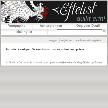
Voorpagina
Achtergronden
Oog voor Detail
Mailinglist
Inloggen
registreer
wachtwoord vergeten
Formulier is verlopen. Ga naar
het verzoek
en probeer het opnieuw.
© Eftelist • De redactie is bereikbaar op
redactie@eftelist.nl
•
Volg Eftelist op Twitter