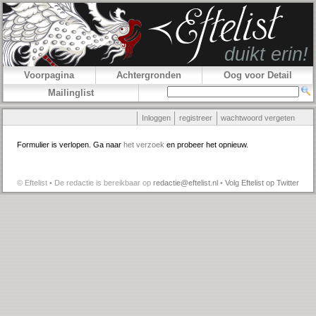
Voorpagina
Achtergronden
Oog voor Detail
Mailinglist
Inloggen
registreer
wachtwoord vergeten
Formulier is verlopen. Ga naar
het verzoek
en probeer het opnieuw.
© Eftelist • De redactie is bereikbaar op
redactie@eftelist.nl
•
Volg Eftelist op Twitter