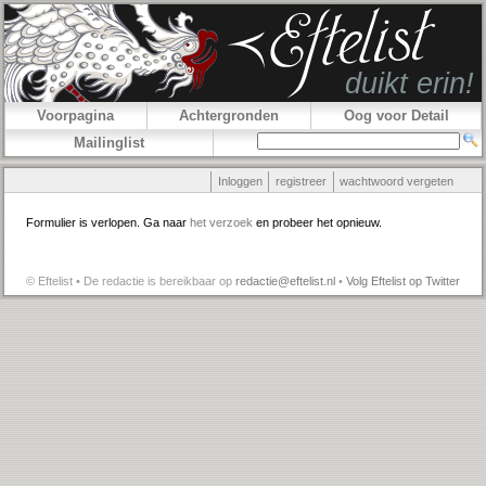
Voorpagina
Achtergronden
Oog voor Detail
Mailinglist
Inloggen
registreer
wachtwoord vergeten
Formulier is verlopen. Ga naar
het verzoek
en probeer het opnieuw.
© Eftelist • De redactie is bereikbaar op
redactie@eftelist.nl
•
Volg Eftelist op Twitter