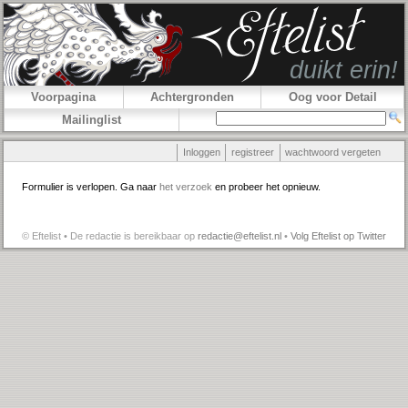
Voorpagina
Achtergronden
Oog voor Detail
Mailinglist
Inloggen
registreer
wachtwoord vergeten
Formulier is verlopen. Ga naar
het verzoek
en probeer het opnieuw.
© Eftelist • De redactie is bereikbaar op
redactie@eftelist.nl
•
Volg Eftelist op Twitter