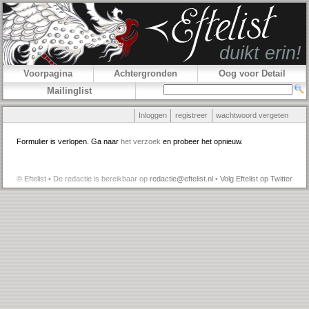
Voorpagina
Achtergronden
Oog voor Detail
Mailinglist
Inloggen
registreer
wachtwoord vergeten
Formulier is verlopen. Ga naar
het verzoek
en probeer het opnieuw.
© Eftelist • De redactie is bereikbaar op
redactie@eftelist.nl
•
Volg Eftelist op Twitter