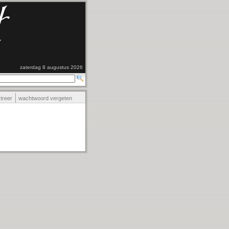
zaterdag 8 augustus 2026
streer
wachtwoord vergeten