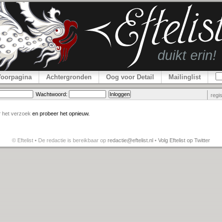
Voorpagina
Achtergronden
Oog voor Detail
Mailinglist
Wachtwoord:
regi
r
het verzoek
en probeer het opnieuw.
© Eftelist • De redactie is bereikbaar op
redactie@eftelist.nl
•
Volg Eftelist op Twitter