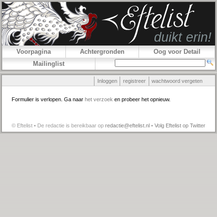
Voorpagina
Achtergronden
Oog voor Detail
Mailinglist
Inloggen
registreer
wachtwoord vergeten
Formulier is verlopen. Ga naar
het verzoek
en probeer het opnieuw.
© Eftelist • De redactie is bereikbaar op
redactie@eftelist.nl
•
Volg Eftelist op Twitter