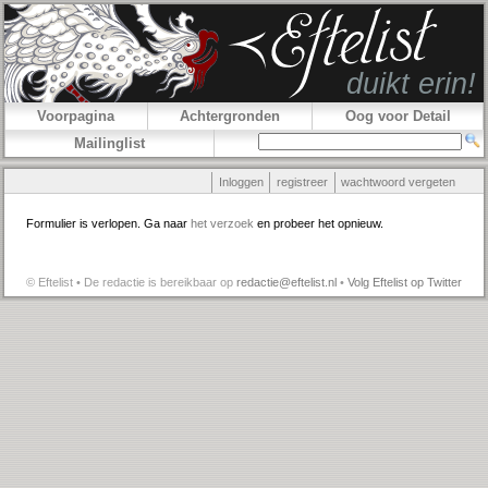
Voorpagina
Achtergronden
Oog voor Detail
Mailinglist
Inloggen
registreer
wachtwoord vergeten
Formulier is verlopen. Ga naar
het verzoek
en probeer het opnieuw.
© Eftelist • De redactie is bereikbaar op
redactie@eftelist.nl
•
Volg Eftelist op Twitter