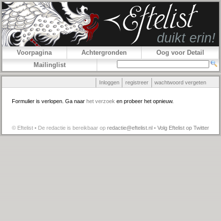
Voorpagina
Achtergronden
Oog voor Detail
Mailinglist
Inloggen
registreer
wachtwoord vergeten
Formulier is verlopen. Ga naar
het verzoek
en probeer het opnieuw.
© Eftelist • De redactie is bereikbaar op
redactie@eftelist.nl
•
Volg Eftelist op Twitter