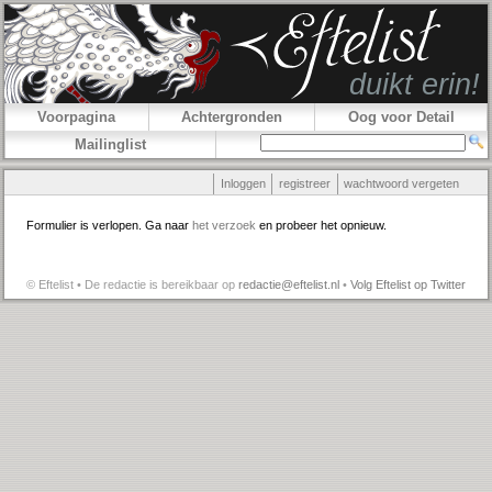
Voorpagina
Achtergronden
Oog voor Detail
Mailinglist
Inloggen
registreer
wachtwoord vergeten
Formulier is verlopen. Ga naar
het verzoek
en probeer het opnieuw.
© Eftelist • De redactie is bereikbaar op
redactie@eftelist.nl
•
Volg Eftelist op Twitter