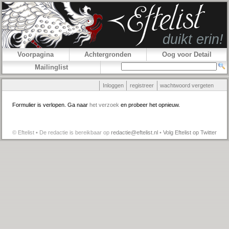
Voorpagina
Achtergronden
Oog voor Detail
Mailinglist
Inloggen
registreer
wachtwoord vergeten
Formulier is verlopen. Ga naar
het verzoek
en probeer het opnieuw.
© Eftelist • De redactie is bereikbaar op
redactie@eftelist.nl
•
Volg Eftelist op Twitter