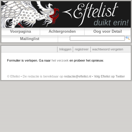
Voorpagina
Achtergronden
Oog voor Detail
Mailinglist
Inloggen
registreer
wachtwoord vergeten
Formulier is verlopen. Ga naar
het verzoek
en probeer het opnieuw.
© Eftelist • De redactie is bereikbaar op
redactie@eftelist.nl
•
Volg Eftelist op Twitter