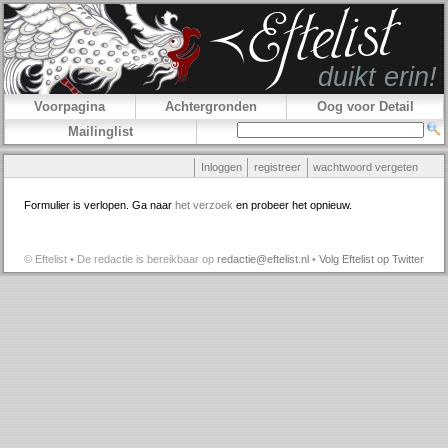
Voorpagina
Achtergronden
Oog voor Detail
Mailinglist
Inloggen
registreer
wachtwoord vergeten
Formulier is verlopen. Ga naar
het verzoek
en probeer het opnieuw.
© Eftelist • De redactie is bereikbaar op
redactie@eftelist.nl
•
Volg Eftelist op Twitter