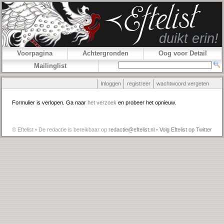
Voorpagina
Achtergronden
Oog voor Detail
Mailinglist
Inloggen
registreer
wachtwoord vergeten
Formulier is verlopen. Ga naar
het verzoek
en probeer het opnieuw.
© Eftelist • De redactie is bereikbaar op
redactie@eftelist.nl
•
Volg Eftelist op Twitter