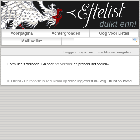
Voorpagina
Achtergronden
Oog voor Detail
Mailinglist
Inloggen
registreer
wachtwoord vergeten
Formulier is verlopen. Ga naar
het verzoek
en probeer het opnieuw.
© Eftelist • De redactie is bereikbaar op
redactie@eftelist.nl
•
Volg Eftelist op Twitter