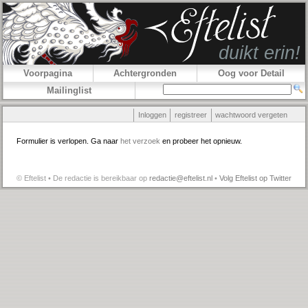
Voorpagina
Achtergronden
Oog voor Detail
Mailinglist
Inloggen
registreer
wachtwoord vergeten
Formulier is verlopen. Ga naar
het verzoek
en probeer het opnieuw.
© Eftelist • De redactie is bereikbaar op
redactie@eftelist.nl
•
Volg Eftelist op Twitter