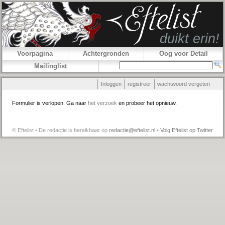
Voorpagina
Achtergronden
Oog voor Detail
Mailinglist
Inloggen
registreer
wachtwoord vergeten
Formulier is verlopen. Ga naar
het verzoek
en probeer het opnieuw.
© Eftelist • De redactie is bereikbaar op
redactie@eftelist.nl
•
Volg Eftelist op Twitter