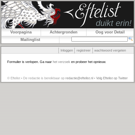
Voorpagina
Achtergronden
Oog voor Detail
Mailinglist
Inloggen
registreer
wachtwoord vergeten
Formulier is verlopen. Ga naar
het verzoek
en probeer het opnieuw.
© Eftelist • De redactie is bereikbaar op
redactie@eftelist.nl
•
Volg Eftelist op Twitter