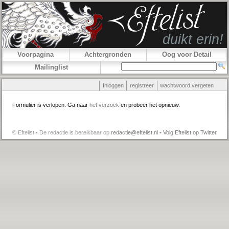
Voorpagina
Achtergronden
Oog voor Detail
Mailinglist
Inloggen
registreer
wachtwoord vergeten
Formulier is verlopen. Ga naar
het verzoek
en probeer het opnieuw.
© Eftelist • De redactie is bereikbaar op
redactie@eftelist.nl
•
Volg Eftelist op Twitter