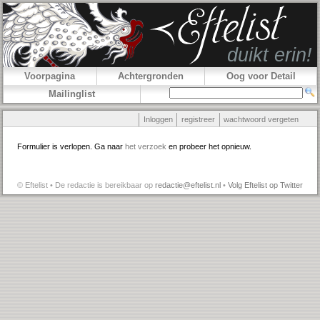
Voorpagina
Achtergronden
Oog voor Detail
Mailinglist
Inloggen
registreer
wachtwoord vergeten
Formulier is verlopen. Ga naar
het verzoek
en probeer het opnieuw.
© Eftelist • De redactie is bereikbaar op
redactie@eftelist.nl
•
Volg Eftelist op Twitter