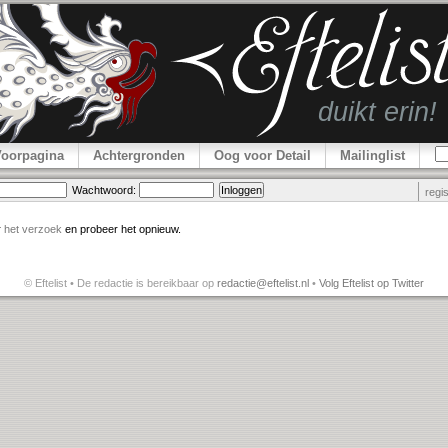
Voorpagina
Achtergronden
Oog voor Detail
Mailinglist
Wachtwoord:
regi
r
het verzoek
en probeer het opnieuw.
© Eftelist • De redactie is bereikbaar op
redactie@eftelist.nl
•
Volg Eftelist op Twitter