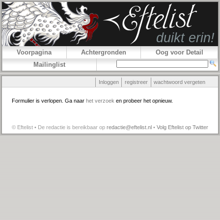
Voorpagina
Achtergronden
Oog voor Detail
Mailinglist
Inloggen
registreer
wachtwoord vergeten
Formulier is verlopen. Ga naar
het verzoek
en probeer het opnieuw.
© Eftelist • De redactie is bereikbaar op
redactie@eftelist.nl
•
Volg Eftelist op Twitter