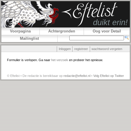
Voorpagina
Achtergronden
Oog voor Detail
Mailinglist
Inloggen
registreer
wachtwoord vergeten
Formulier is verlopen. Ga naar
het verzoek
en probeer het opnieuw.
© Eftelist • De redactie is bereikbaar op
redactie@eftelist.nl
•
Volg Eftelist op Twitter