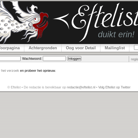
Voorpagina
Achtergronden
Oog voor Detail
Mailinglist
Wachtwoord:
regi
r
het verzoek
en probeer het opnieuw.
© Eftelist • De redactie is bereikbaar op
redactie@eftelist.nl
•
Volg Eftelist op Twitter