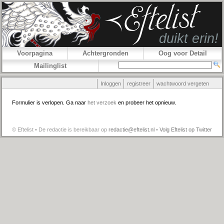
Voorpagina
Achtergronden
Oog voor Detail
Mailinglist
Inloggen
registreer
wachtwoord vergeten
Formulier is verlopen. Ga naar
het verzoek
en probeer het opnieuw.
© Eftelist • De redactie is bereikbaar op
redactie@eftelist.nl
•
Volg Eftelist op Twitter