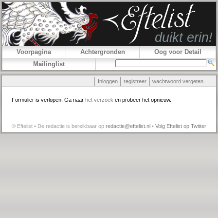
Voorpagina
Achtergronden
Oog voor Detail
Mailinglist
Inloggen
registreer
wachtwoord vergeten
Formulier is verlopen. Ga naar
het verzoek
en probeer het opnieuw.
© Eftelist • De redactie is bereikbaar op
redactie@eftelist.nl
•
Volg Eftelist op Twitter