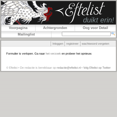
Voorpagina
Achtergronden
Oog voor Detail
Mailinglist
Inloggen
registreer
wachtwoord vergeten
Formulier is verlopen. Ga naar
het verzoek
en probeer het opnieuw.
© Eftelist • De redactie is bereikbaar op
redactie@eftelist.nl
•
Volg Eftelist op Twitter