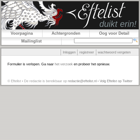
Voorpagina
Achtergronden
Oog voor Detail
Mailinglist
Inloggen
registreer
wachtwoord vergeten
Formulier is verlopen. Ga naar
het verzoek
en probeer het opnieuw.
© Eftelist • De redactie is bereikbaar op
redactie@eftelist.nl
•
Volg Eftelist op Twitter