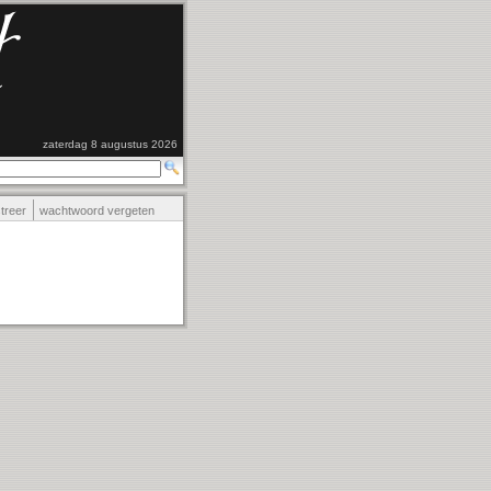
zaterdag 8 augustus 2026
streer
wachtwoord vergeten