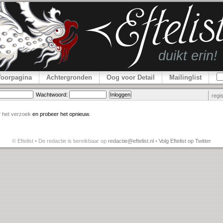
Voorpagina
Achtergronden
Oog voor Detail
Mailinglist
Wachtwoord:
regi
r
het verzoek
en probeer het opnieuw.
© Eftelist • De redactie is bereikbaar op
redactie@eftelist.nl
•
Volg Eftelist op Twitter