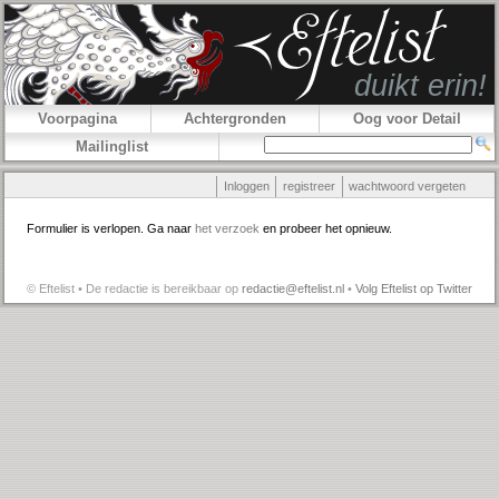
Voorpagina
Achtergronden
Oog voor Detail
Mailinglist
Inloggen
registreer
wachtwoord vergeten
Formulier is verlopen. Ga naar
het verzoek
en probeer het opnieuw.
© Eftelist • De redactie is bereikbaar op
redactie@eftelist.nl
•
Volg Eftelist op Twitter