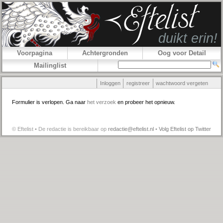
Voorpagina
Achtergronden
Oog voor Detail
Mailinglist
Inloggen
registreer
wachtwoord vergeten
Formulier is verlopen. Ga naar
het verzoek
en probeer het opnieuw.
© Eftelist • De redactie is bereikbaar op
redactie@eftelist.nl
•
Volg Eftelist op Twitter