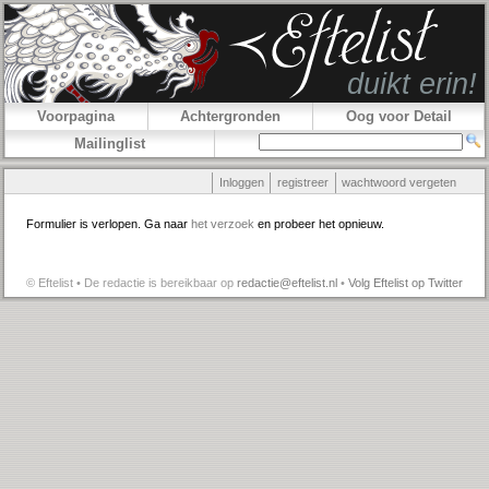
Voorpagina
Achtergronden
Oog voor Detail
Mailinglist
Inloggen
registreer
wachtwoord vergeten
Formulier is verlopen. Ga naar
het verzoek
en probeer het opnieuw.
© Eftelist • De redactie is bereikbaar op
redactie@eftelist.nl
•
Volg Eftelist op Twitter