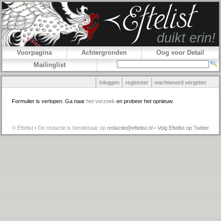
Voorpagina
Achtergronden
Oog voor Detail
Mailinglist
Inloggen
registreer
wachtwoord vergeten
Formulier is verlopen. Ga naar
het verzoek
en probeer het opnieuw.
© Eftelist • De redactie is bereikbaar op
redactie@eftelist.nl
•
Volg Eftelist op Twitter