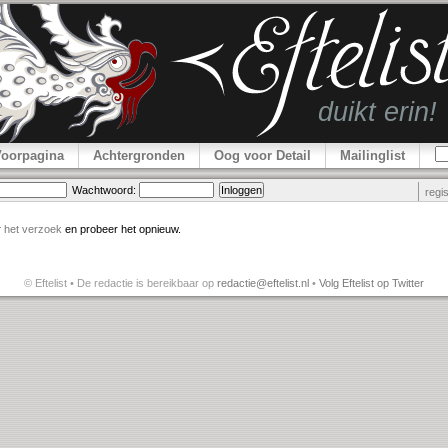
Voorpagina
Achtergronden
Oog voor Detail
Mailinglist
Wachtwoord:
regi
r
het verzoek
en probeer het opnieuw.
© Eftelist • De redactie is bereikbaar op
redactie@eftelist.nl
•
Volg Eftelist op Twitter