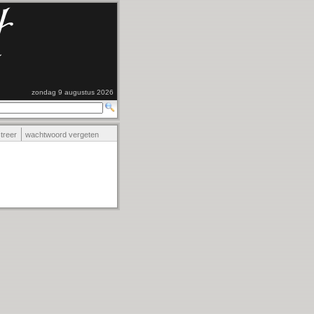
zondag 9 augustus 2026
streer
wachtwoord vergeten