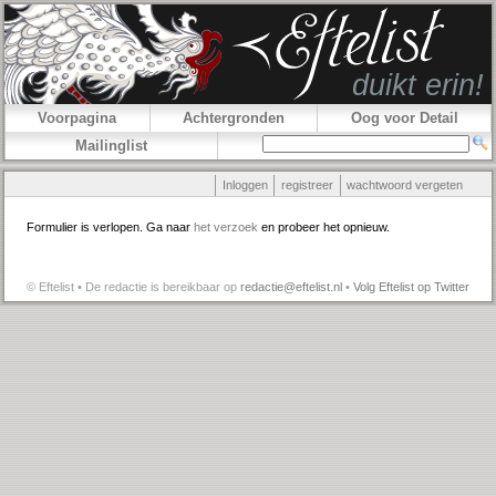
Voorpagina
Achtergronden
Oog voor Detail
Mailinglist
Inloggen
registreer
wachtwoord vergeten
Formulier is verlopen. Ga naar
het verzoek
en probeer het opnieuw.
© Eftelist • De redactie is bereikbaar op
redactie@eftelist.nl
•
Volg Eftelist op Twitter