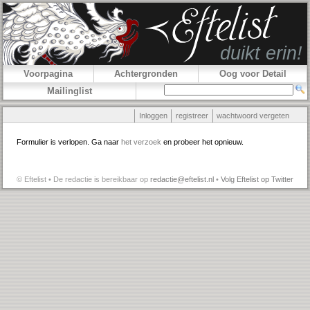
Voorpagina
Achtergronden
Oog voor Detail
Mailinglist
Inloggen
registreer
wachtwoord vergeten
Formulier is verlopen. Ga naar
het verzoek
en probeer het opnieuw.
© Eftelist • De redactie is bereikbaar op
redactie@eftelist.nl
•
Volg Eftelist op Twitter