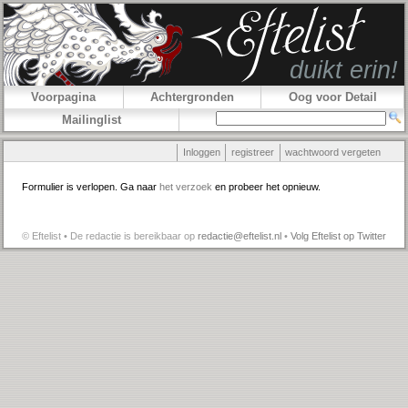
Voorpagina
Achtergronden
Oog voor Detail
Mailinglist
Inloggen
registreer
wachtwoord vergeten
Formulier is verlopen. Ga naar
het verzoek
en probeer het opnieuw.
© Eftelist • De redactie is bereikbaar op
redactie@eftelist.nl
•
Volg Eftelist op Twitter