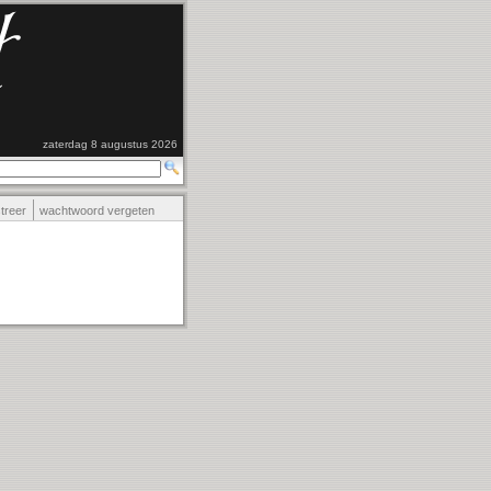
zaterdag 8 augustus 2026
streer
wachtwoord vergeten