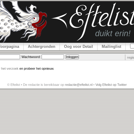
Voorpagina
Achtergronden
Oog voor Detail
Mailinglist
Wachtwoord:
regi
r
het verzoek
en probeer het opnieuw.
© Eftelist • De redactie is bereikbaar op
redactie@eftelist.nl
•
Volg Eftelist op Twitter