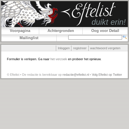
Voorpagina
Achtergronden
Oog voor Detail
Mailinglist
Inloggen
registreer
wachtwoord vergeten
Formulier is verlopen. Ga naar
het verzoek
en probeer het opnieuw.
© Eftelist • De redactie is bereikbaar op
redactie@eftelist.nl
•
Volg Eftelist op Twitter